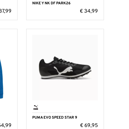
NIKE Y NK DF PARK26
37,99
€
34,99
PUMA EVO SPEED STAR 9
4,99
€
69,95