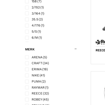
158
(7)
Shirts
(3)
2/152
(1)
Jacks
(3)
3/164
(1)
Broeken
(5)
35.5
(2)
Sokken
(8)
4/176
(1)
Tassen
(3)
5/S
(1)
Jassen
(1)
6/M
(1)
Accessoires
(4)
7/L
(1)
HGC
(8)
MERK
8/XL
(1)
REECE
Sokken
(2)
L/60x35
(1)
ARENA
(5)
Shirts
(4)
S/40x25
(1)
CRAFT
(34)
Shorts
(2)
-
(5)
ERIMA
(19)
AV NSL
(13)
1
(1)
NIKE
(41)
Shirts
(6)
3
(1)
PUMA
(2)
Trainingsjacks
(1)
11
(2)
RAYMAR
(1)
Shorts
(3)
116
(18)
REECE
(32)
Broeken
(2)
128
(32)
ROBEY
(45)
Northgo
(6)
140
(34)