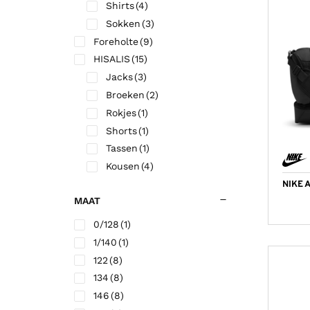
Shirts
(4)
Korfbalschoenen outdoor
Sportrokjes
Technische o
Hardloop shi
Wandelsokk
Fitness shirt
Sokken
(3)
Squashschoenen
Technisch ondergoed
Trainingsbro
Hardloop sho
Fitness short
Foreholte
(9)
Volleybalschoenen
Trainingsbroek
Trainingsjac
HISALIS
(15)
Jacks
(3)
Trainingsjack/sweater
Voetbalkous
Broeken
(2)
Trainingspak
Voetbalshirts
Rokjes
(1)
Jassen
Voetbalshort
Shorts
(1)
Tassen
(1)
Kousen
(4)
Shirts
(3)
NIKE 
MAAT
Leiden Atletiek
(36)
Top
(2)
0/128
(1)
Singlets
(7)
1/140
(1)
Shirts
(12)
122
(8)
Jacks
(6)
134
(8)
Tights
(9)
146
(8)
vv Kagia
(27)