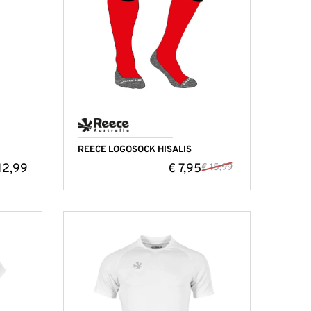
REECE LOGOSOCK HISALIS
12,99
€
7,95
€
15,99