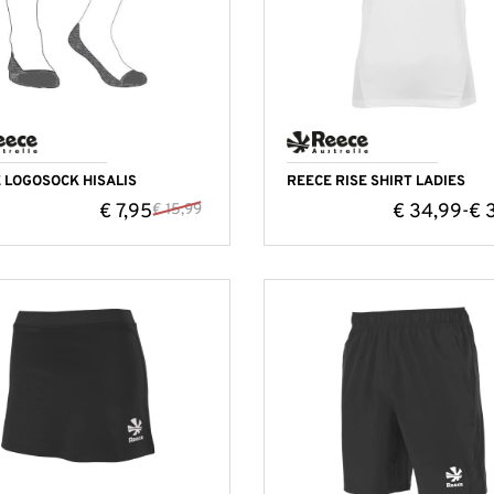
 LOGOSOCK HISALIS
REECE RISE SHIRT LADIES
€
7,95
€
34,99
€
3
€
15,99
-