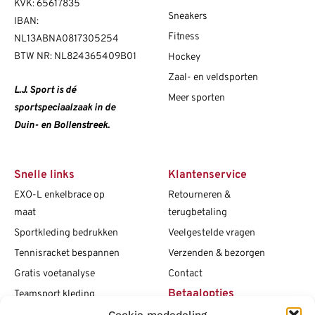
KVK: 65617835
Sneakers
IBAN:
Fitness
NL13ABNA0817305254
BTW NR: NL824365409B01
Hockey
Zaal- en veldsporten
L.J. Sport is dé
Meer sporten
sportspeciaalzaak in de
Duin- en Bollenstreek.
Snelle links
Klantenservice
EXO-L enkelbrace op
Retourneren &
maat
terugbetaling
Sportkleding bedrukken
Veelgestelde vragen
Tennisracket bespannen
Verzenden & bezorgen
Gratis voetanalyse
Contact
Betaalopties
Teamsport kleding
Maattabellen