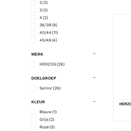
2
(3)
Korfbalschoenen outdoor
Sportrokjes
Technische o
Hardloop shi
Wandelsokk
Fitness shirt
3
(3)
Squashschoenen
Technisch ondergoed
Trainingsbro
Hardloop sho
Fitness short
4
(2)
Volleybalschoenen
Trainingsbroek
Trainingsjac
36/39
(9)
40/44
(11)
Trainingsjack/sweater
Voetbalkous
45/48
(4)
Trainingspak
Voetbalshirts
MERK
Jassen
Voetbalshort
HERZOG
(26)
DOELGROEP
Senior
(26)
KLEUR
HERZO
Blauw
(1)
Grijs
(2)
Roze
(5)