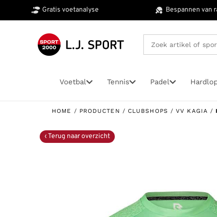
Gratis voetanalyse
Bespannen van r
Voetbal
Tennis
Padel
Hardlo
HOME
/
PRODUCTEN
/
CLUBSHOPS
/
VV KAGIA
/
Voetbalschoenen
Tennisschoenen
Padel
Hardloopschoenen
Outdoorschoenen
Schoenen
Fitnesschoenen
Hockeyschoenen
Zaal- en veldsporten
Wintersport
Tenniskleding
Zaal- en veldsporte
Wielersport
Voetbalkle
Hardloop k
Outdoor kl
Fitness kl
Hockeysti
schoenen
Veld voetbalschoenen
Gravel tennisschoenen
Padelschoenen
Hardloopschoenen Road
Wandelschoenen
Badslippers
Fitness schoenen
Kunstgras hockeyschoenen
Technisch ondergoed
Compressie kousen
Compressie kousen
Wielersportkleding
Ajax Amster
Compressiek
Compressie 
Compressie 
Veldhockeyst
Basketbalschoenen
Kunstgras voetbalschoenen
All Court tennisschoenen
Padelrackets
Hardloopschoenen Trail
Hardloopschoenen Trail
Sneakers
Indoor hockeyschoenen
Wintersport accessoires
Compressie short
Compressie short
Compressie 
Compressieb
Compressie s
Compressie s
Zaal hockeys
Badmintonschoenen
Zaalvoetbal schoenen
Indoor tennisschoenen
Padeltassen
Hardloopschoenen JR Spikes
Sportsokken
Wintersport kousen
Shirts en polo’s
Sportkousen/sokken
Compressie s
Capri
Outdoor bro
Fitness broek
Handbalschoenen
Padelballen
Sportzooltjes
Technisch ondergoed
Sportshirt
Jassen
Hardloopjack
Outdoor jass
Fitness Capri
Korfbalschoenen indoor
Sportzooltjes
Tennisbroeken
Sportshort
Keeperskled
Hardloopshir
Technisch on
Fitness shirt