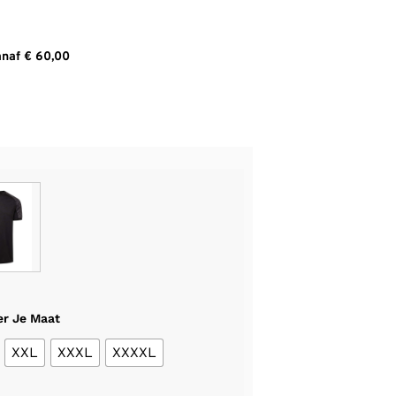
Verzorging en sportvoeding
Verzorging en sportvoeding
Hoofd- polsbanden
Hockeytassen
Tennisgrips
Voetbaltassen
Winter hardloopaccessoires
Sportzooltjes
Hoofd- polsbanden
Tennistassen
anaf € 60,00
Winter accessoires
Overige accessoires
Verzorging en sportvoeding
Sportzooltjes
Verzorging en sportvoeding
Overige accessoires
Overige accessoires
Verzorging en sportvoeding
Overige accessoires
Overige accessoires
er Je Maat
XXL
XXXL
XXXXL