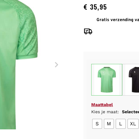
nderkleding
rt lange mouwen
en
 lange mouw
Hockey shorts
€
35,95
Sport BH
Sport BH’s
eken
rt
Hockey trainingsbroeken
Technisch ondergoed
Sportsokken
Gratis verzending v
ks/sweaters
Hockey trainingsjacks/truien
Technisch ondergoed
en
Technisch ondergoed
s
Maattabel
Kies je maat:
Selecte
S
M
L
XL