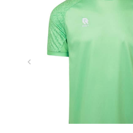
Korfbalschoenen outdoor
Sportrokjes
Technische o
Hardloop shi
Wandelsokk
Fitness shirt
Squashschoenen
Technisch ondergoed
Trainingsbro
Hardloop sho
Fitness short
Volleybalschoenen
Trainingsbroek
Trainingsjac
Trainingsjack/sweater
Voetbalkous
Trainingspak
Voetbalshirts
Jassen
Voetbalshort