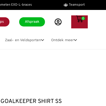
meten EXO-L-braces
Teamsport
0
ops
Afspraak
Zaal- en Veldsporten
Ontdek meer
ackets
ires
Accessoires
Hardloopaccessoires
Accessoires
Accessoires
Accessoires
Alle merken
kets
schoenen
Bidons
Bidon
Bidons
Hockeyballen
Bidons
Sportzooltjes
Sporttassen
olsbanden
Hoofd-polsbanden
Hardloop tasje
Fitness attributen
Hockey bitjes
Hoofd- polsbanden
Verzorging en sportvoeding
Sportzooltjes
n
Keepershandschoenen
Hoofd- polsbanden
Fitness handschoenen
Hockey grips
Sportzooltjes
Wandelstokken
Tafeltennisbatjes
tassen
Scheenbeschermers
Reflectie hardlopen
Fitness/Yoga matten
Hockey handschoenen
Tennisballen
Winter accessoires
Verzorging en sportvoeding
GOALKEEPER SHIRT SS
Sportzooltjes
Sportzooltjes
Fitness tassen
Hockey scheenbeschermers
Tennis dempers
Overige accessoires
Overige accessoires