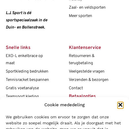
Zaal- en veldsporten
L.J. Sport is dé
Meer sporten
sportspeciaalzaak in de
Duin- en Bollenstreek.
Snelle links
Klantenservice
EXO-L enkelbrace op
Retourneren &
maat
terugbetaling
Sportkleding bedrukken
Veelgestelde vragen
Tennisracket bespannen
Verzenden & bezorgen
Gratis voetanalyse
Contact
Betaalopties
Teamsport kleding
Cookie mededeling
Maattabellen
Clubshops
We gebruiken cookies om ervoor te zorgen dat onze
Social media
Vacatures
website zo soepel mogelijk draait. Als je doorgaat met het