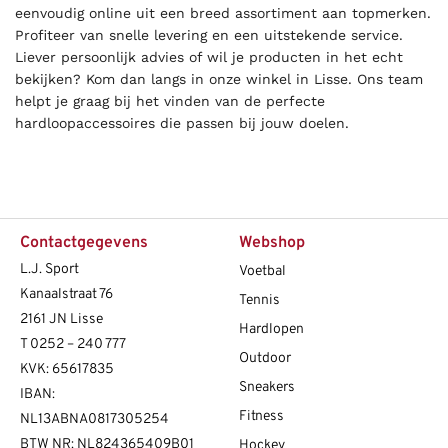
eenvoudig online uit een breed assortiment aan topmerken.
Profiteer van snelle levering en een uitstekende service.
Liever persoonlijk advies of wil je producten in het echt
bekijken? Kom dan langs in onze winkel in Lisse. Ons team
helpt je graag bij het vinden van de perfecte
hardloopaccessoires die passen bij jouw doelen.
Contactgegevens
Webshop
L.J. Sport
Voetbal
Kanaalstraat 76
Tennis
2161 JN Lisse
Hardlopen
T
0252 – 240 777
Outdoor
KVK: 65617835
Sneakers
IBAN:
Fitness
NL13ABNA0817305254
BTW NR: NL824365409B01
Hockey