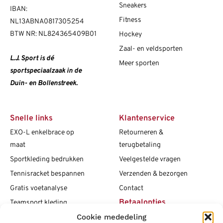
Sneakers
IBAN:
Fitness
NL13ABNA0817305254
BTW NR: NL824365409B01
Hockey
Zaal- en veldsporten
L.J. Sport is dé
Meer sporten
sportspeciaalzaak in de
Duin- en Bollenstreek.
Snelle links
Klantenservice
EXO-L enkelbrace op
Retourneren &
maat
terugbetaling
Sportkleding bedrukken
Veelgestelde vragen
Tennisracket bespannen
Verzenden & bezorgen
Gratis voetanalyse
Contact
Betaalopties
Teamsport kleding
Cookie mededeling
Maattabellen