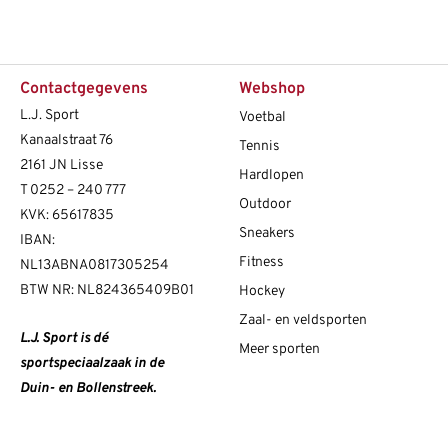
Contactgegevens
Webshop
L.J. Sport
Voetbal
Kanaalstraat 76
Tennis
2161 JN Lisse
Hardlopen
T
0252 – 240 777
Outdoor
KVK: 65617835
Sneakers
IBAN:
Fitness
NL13ABNA0817305254
BTW NR: NL824365409B01
Hockey
Zaal- en veldsporten
L.J. Sport is dé
Meer sporten
sportspeciaalzaak in de
Duin- en Bollenstreek.