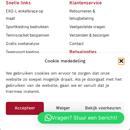
Snelle links
Klantenservice
EXO-L enkelbrace op
Retourneren &
maat
terugbetaling
Sportkleding bedrukken
Veelgestelde vragen
Tennisracket bespannen
Verzenden & bezorgen
Gratis voetanalyse
Contact
Betaalopties
Teamsport kleding
Cookie mededeling
Maattabellen
Clubshops
We gebruiken cookies om ervoor te zorgen dat onze
Social media
Vacatures
website zo soepel mogelijk draait. Als je doorgaat met het
gebruiken van de website, gaan we er vanuit dat je
Blogs
hiermee instemt.
Copyright L.J. Sport
|
Privacybeleid
|
Disclaimer
|
Algemene
voorwaarden
Accepteer
Weiger
Bekijk voorkeuren
LOWA
|
Adidas
|
Mizuno
|
Nike
|
Speedo
|
Asics
|
Babolat
|
Falke
|
Vragen? Stuur een bericht!
Privacybeleid
Superfeet