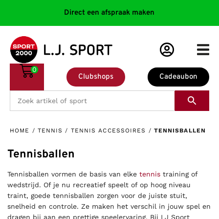
Direct een afspraak maken
0
Clubshops
Cadeaubon
HOME
/
TENNIS
/
TENNIS ACCESSOIRES
/
TENNISBALLEN
Tennisballen
Tennisballen vormen de basis van elke
tennis
training of
wedstrijd. Of je nu recreatief speelt of op hoog niveau
traint, goede tennisballen zorgen voor de juiste stuit,
snelheid en controle. Ze maken het verschil in jouw spel en
dragen bij aan een prettige speelervaring. Bij LJ Sport