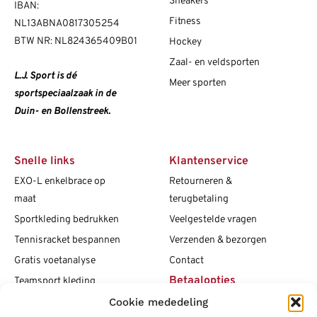
Sneakers
IBAN:
Fitness
NL13ABNA0817305254
BTW NR: NL824365409B01
Hockey
Zaal- en veldsporten
L.J. Sport is dé
Meer sporten
sportspeciaalzaak in de
Duin- en Bollenstreek.
Snelle links
Klantenservice
EXO-L enkelbrace op
Retourneren &
maat
terugbetaling
Sportkleding bedrukken
Veelgestelde vragen
Tennisracket bespannen
Verzenden & bezorgen
Gratis voetanalyse
Contact
Betaalopties
Teamsport kleding
Cookie mededeling
Maattabellen