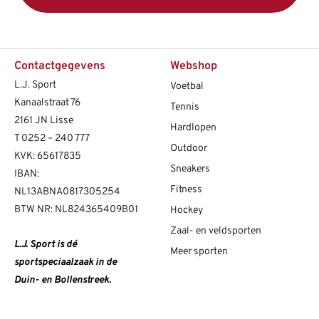
Contactgegevens
Webshop
L.J. Sport
Voetbal
Kanaalstraat 76
Tennis
2161 JN Lisse
Hardlopen
T
0252 – 240 777
Outdoor
KVK: 65617835
Sneakers
IBAN:
Fitness
NL13ABNA0817305254
BTW NR: NL824365409B01
Hockey
Zaal- en veldsporten
L.J. Sport is dé
Meer sporten
sportspeciaalzaak in de
Duin- en Bollenstreek.