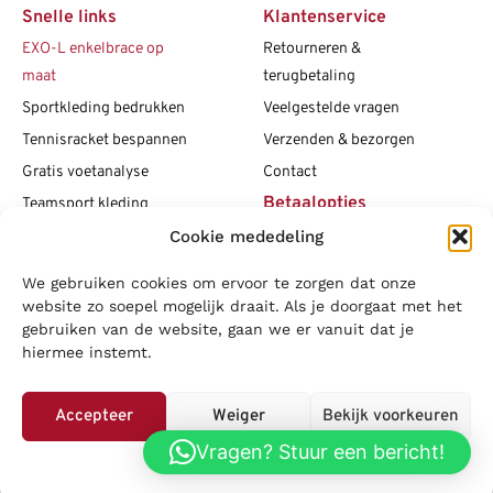
Snelle links
Klantenservice
EXO-L enkelbrace op
Retourneren &
maat
terugbetaling
Sportkleding bedrukken
Veelgestelde vragen
Tennisracket bespannen
Verzenden & bezorgen
Gratis voetanalyse
Contact
Betaalopties
Teamsport kleding
Maattabellen
Cookie mededeling
Clubshops
We gebruiken cookies om ervoor te zorgen dat onze
Social media
Vacatures
website zo soepel mogelijk draait. Als je doorgaat met het
gebruiken van de website, gaan we er vanuit dat je
Blogs
hiermee instemt.
Copyright L.J. Sport
|
Privacybeleid
|
Disclaimer
|
Algemene
voorwaarden
Accepteer
Weiger
Bekijk voorkeuren
LOWA
|
Adidas
|
Mizuno
|
Nike
|
Speedo
|
Asics
|
Babolat
|
Falke
|
Vragen? Stuur een bericht!
Privacybeleid
Superfeet