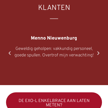
KLANTEN
wenburg
Gerco Westerbee
kundig personeel,
Mooie overzichtelijke wi
 mijn verwachting!
gespecialiseerd in hardloops
kleding bedrukken. Dit naast
assortiment sport- en vrijetij
DE EXO-L ENKELBRACE AAN LATEN
METEN?