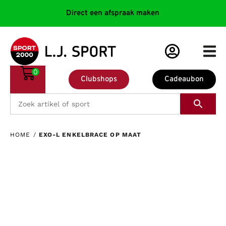
Direct een afspraak maken
0
Clubshops
Cadeaubon
HOME
/
EXO-L ENKELBRACE OP MAAT
Nooit meer verzwikken?