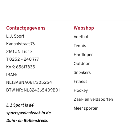
Contactgegevens
Webshop
L.J. Sport
Voetbal
Kanaalstraat 76
Tennis
2161 JN Lisse
Hardlopen
T
0252 – 240 777
Outdoor
KVK: 65617835
Sneakers
IBAN:
Fitness
NL13ABNA0817305254
BTW NR: NL824365409B01
Hockey
Zaal- en veldsporten
L.J. Sport is dé
Meer sporten
sportspeciaalzaak in de
Duin- en Bollenstreek.