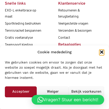
Snelle links
Klantenservice
EXO-L enkelbrace op
Retourneren &
maat
terugbetaling
Sportkleding bedrukken
Veelgestelde vragen
Tennisracket bespannen
Verzenden & bezorgen
Gratis voetanalyse
Contact
Betaalopties
Teamsport kleding
Cookie mededeling
Maattabellen
Clubshops
We gebruiken cookies om ervoor te zorgen dat onze
Social media
Vacatures
website zo soepel mogelijk draait. Als je doorgaat met het
gebruiken van de website, gaan we er vanuit dat je
Blogs
hiermee instemt.
Copyright L.J. Sport
|
Privacybeleid
|
Disclaimer
|
Algemene
voorwaarden
Accepteer
Weiger
Bekijk voorkeuren
LOWA
|
Adidas
|
Mizuno
|
Nike
|
Speedo
|
Asics
|
Babolat
|
Falke
|
Vragen? Stuur een bericht!
Privacybeleid
Superfeet