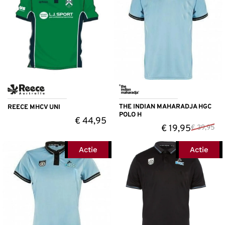
THE INDIAN MAHARADJA HGC
REECE MHCV UNI
POLO H
€
44,95
€
19,95
€
39,95
Actie
Actie