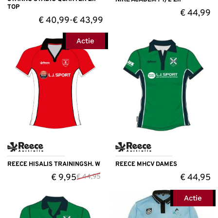
TOP
€
44,99
€
40,99
€
43,99
-
Actie
REECE HISALIS TRAININGSH. W
REECE MHCV DAMES
€
9,95
€
44,95
€
44,95
Actie