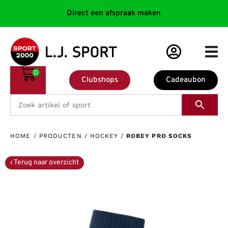
Direct een afspraak maken
0
Clubshops
Cadeaubon
HOME
/
PRODUCTEN
/
HOCKEY
/
ROBEY PRO SOCKS