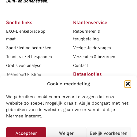
Duin- en Bollenstreek.
Snelle links
Klantenservice
EXO-L enkelbrace op
Retourneren &
maat
terugbetaling
Sportkleding bedrukken
Veelgestelde vragen
Tennisracket bespannen
Verzenden & bezorgen
Gratis voetanalyse
Contact
Betaalopties
Teamsport kleding
Maattabellen
Cookie mededeling
Clubshops
We gebruiken cookies om ervoor te zorgen dat onze
Social media
Vacatures
website zo soepel mogelijk draait. Als je doorgaat met het
gebruiken van de website, gaan we er vanuit dat je
Blogs
hiermee instemt.
Copyright L.J. Sport
|
Privacybeleid
|
Disclaimer
|
Algemene
voorwaarden
Accepteer
Weiger
Bekijk voorkeuren