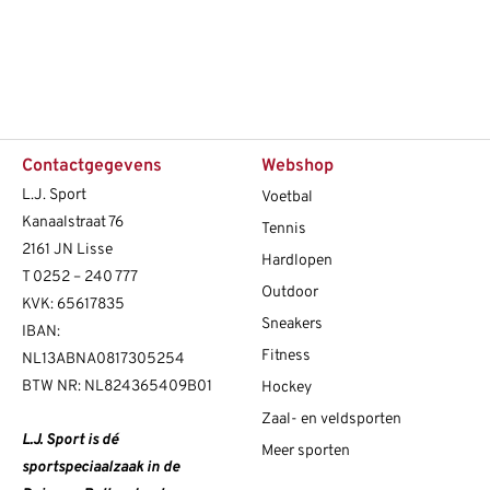
Contactgegevens
Webshop
L.J. Sport
Voetbal
Kanaalstraat 76
Tennis
2161 JN Lisse
Hardlopen
T
0252 – 240 777
Outdoor
KVK: 65617835
Sneakers
IBAN:
Fitness
NL13ABNA0817305254
BTW NR: NL824365409B01
Hockey
Zaal- en veldsporten
L.J. Sport is dé
Meer sporten
sportspeciaalzaak in de