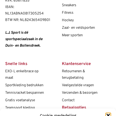
KVK: 65617835
Sneakers
IBAN:
Fitness
NL13ABNA0817305254
BTW NR: NL824365409B01
Hockey
Zaal- en veldsporten
L.J. Sport is dé
Meer sporten
sportspeciaalzaak in de
Duin- en Bollenstreek.
Snelle links
Klantenservice
EXO-L enkelbrace op
Retourneren &
maat
terugbetaling
Sportkleding bedrukken
Veelgestelde vragen
Tennisracket bespannen
Verzenden & bezorgen
Gratis voetanalyse
Contact
Betaalopties
Teamsport kleding
Cookie mededeling
Maattabellen