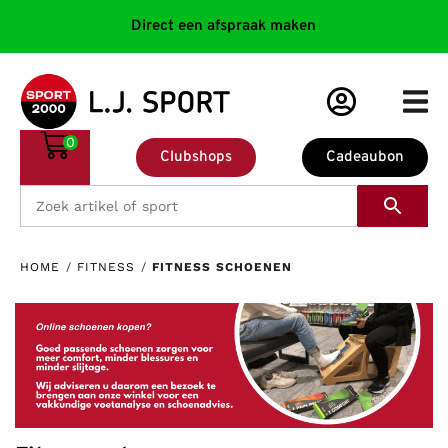
Direct een afspraak maken
0
Clubshops
Cadeaubon
HOME
/
FITNESS
/
FITNESS SCHOENEN