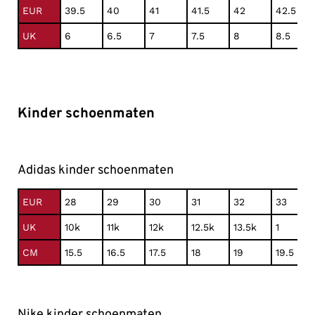
EUR
39.5
40
41
41.5
42
42.5
UK
6
6.5
7
7.5
8
8.5
Kinder schoenmaten
Adidas kinder schoenmaten
EUR
28
29
30
31
32
33
UK
10k
11k
12k
12.5k
13.5k
1
CM
15.5
16.5
17.5
18
19
19.5
Nike kinder schoenmaten