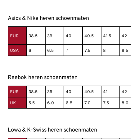
Asics & Nike heren schoenmaten
EUR
38.5
39
40
40.5
41.5
42
USA
6
6.5
7
7.5
8
8.5
Reebok heren schoenmaten
EUR
38.5
39
40
40.5
41
42
UK
5.5
6.0
6.5
7.0
7.5
8.0
Lowa & K-Swiss heren schoenmaten