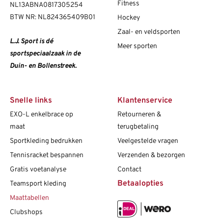
Fitness
NL13ABNA0817305254
BTW NR: NL824365409B01
Hockey
Zaal- en veldsporten
L.J. Sport is dé
Meer sporten
sportspeciaalzaak in de
Duin- en Bollenstreek.
Snelle links
Klantenservice
EXO-L enkelbrace op
Retourneren &
maat
terugbetaling
Sportkleding bedrukken
Veelgestelde vragen
Tennisracket bespannen
Verzenden & bezorgen
Gratis voetanalyse
Contact
Betaalopties
Teamsport kleding
Maattabellen
Clubshops