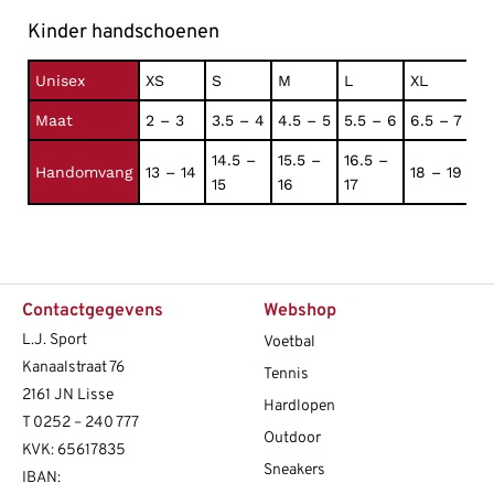
Kinder handschoenen
Unisex
XS
S
M
L
XL
Maat
2 – 3
3.5 – 4
4.5 – 5
5.5 – 6
6.5 – 7
14.5 –
15.5 –
16.5 –
Handomvang
13 – 14
18 – 19
15
16
17
Contactgegevens
Webshop
L.J. Sport
Voetbal
Kanaalstraat 76
Tennis
2161 JN Lisse
Hardlopen
T
0252 – 240 777
Outdoor
KVK: 65617835
Sneakers
IBAN: