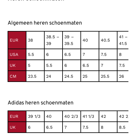
Algemeen heren schoenmaten
38.5 –
39 –
41 –
EUR
38
40
40.5
39
39.5
41.5
USA
5.5
6
6.5
7
7.5
8
UK
5
5.5
6
6.5
7
7.5
CM
23.5
24
24.5
25
25.5
26
Adidas heren schoenmaten
EUR
39 1/3
40
40 2/3
41 1/3
42
42 2/3
UK
6
6.5
7
7.5
8
8.5