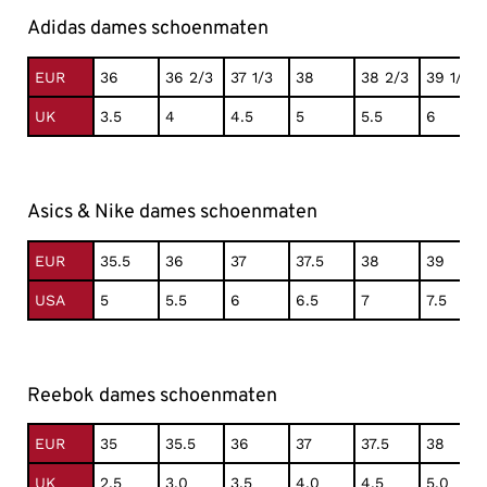
Adidas dames schoenmaten
EUR
36
36 2/3
37 1/3
38
38 2/3
39 1/3
UK
3.5
4
4.5
5
5.5
6
Asics & Nike dames schoenmaten
EUR
35.5
36
37
37.5
38
39
USA
5
5.5
6
6.5
7
7.5
Reebok dames schoenmaten
EUR
35
35.5
36
37
37.5
38
UK
2.5
3.0
3.5
4.0
4.5
5.0