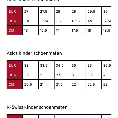
EUR
27
27.5
28
29
29.5
30
USA
10C
10.5C
11C
11.5C
12C
12.5C
CM
16
16.5
17
17.5
18
18.5
Asics kinder schoenmaten
EUR
33
33.5
34.5
35
36
36.5
USA
1.5
2
2.5
3
3.5
4
CM
20.5
21
21.5
22
22.5
23
K-Swiss kinder schoenmaten