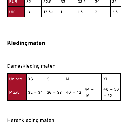
EUR
32
32.5
33
33.5
34
35
UK
13
13.5k
1
1.5
2
2.5
Kledingmaten
Dameskleding maten
Unisex
XS
S
M
L
XL
44 –
48 – 50
Maat
32 – 34
36 – 38
40 – 42
46
– 52
Herenkleding maten