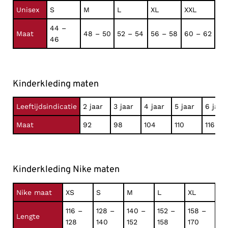
Unisex
S
M
L
XL
XXL
44 –
Maat
48 – 50
52 – 54
56 – 58
60 – 62
46
Kinderkleding maten
Leeftijdsindicatie
2 jaar
3 jaar
4 jaar
5 jaar
6 jaar
Maat
92
98
104
110
116
Kinderkleding Nike maten
Nike maat
XS
S
M
L
XL
116 –
128 –
140 –
152 –
158 –
Lengte
128
140
152
158
170