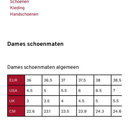
Schoenen
Kleding
Handschoenen
Dames schoenmaten
Dames schoenmaten algemeen
EUR
36
36.5
37
37.5
38
38.5
USA
4.5
5
5.5
6
6.5
7
UK
3
3.5
4
4.5
5
5.5
CM
22.6
23.1
23.5
23.9
24.3
24.6