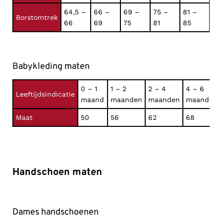
64,5 –
66 –
69 –
75 –
81 –
Borstomtrek
66
69
75
81
85
Babykleding maten
0 – 1
1 – 2
2 – 4
4 – 6
Leeftijdsindicatie
maand
maanden
maanden
maanden
Maat
50
56
62
68
Handschoen maten
Dames handschoenen