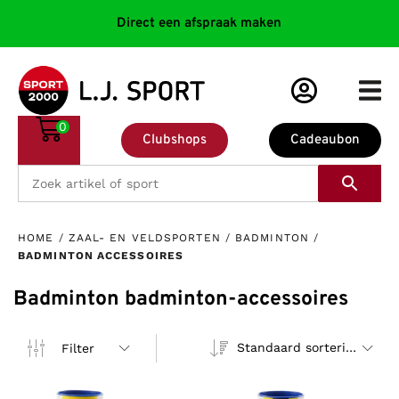
Direct een afspraak maken
0
Clubshops
Cadeaubon
HOME
/
ZAAL- EN VELDSPORTEN
/
BADMINTON
/
BADMINTON ACCESSOIRES
Badminton badminton-accessoires
Standaard sortering
Filter