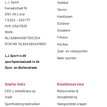
L.J. Sport
Voetbal
Kanaalstraat 76
Tennis
2161 JN Lisse
Hardlopen
T
0252 – 240 777
Outdoor
KVK: 65617835
Sneakers
IBAN:
Fitness
NL13ABNA0817305254
BTW NR: NL824365409B01
Hockey
Zaal- en veldsporten
L.J. Sport is dé
Meer sporten
sportspeciaalzaak in de
Duin- en Bollenstreek.
Snelle links
Klantenservice
EXO-L enkelbrace op
Retourneren &
maat
terugbetaling
Sportkleding bedrukken
Veelgestelde vragen