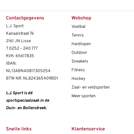
Contactgegevens
Webshop
L.J. Sport
Voetbal
Kanaalstraat 76
Tennis
2161 JN Lisse
Hardlopen
T
0252 – 240 777
Outdoor
KVK: 65617835
Sneakers
IBAN:
Fitness
NL13ABNA0817305254
BTW NR: NL824365409B01
Hockey
Zaal- en veldsporten
L.J. Sport is dé
Meer sporten
sportspeciaalzaak in de
Duin- en Bollenstreek.
Snelle links
Klantenservice