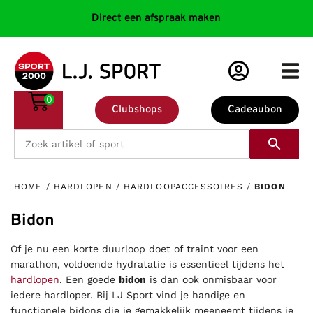
Direct een afspraak maken
0
Clubshops
Cadeaubon
HOME
/
HARDLOPEN
/
HARDLOOPACCESSOIRES
/
BIDON
Bidon
Of je nu een korte duurloop doet of traint voor een
marathon, voldoende hydratatie is essentieel tijdens het
hardlopen
. Een goede
bidon
is dan ook onmisbaar voor
iedere hardloper. Bij LJ Sport vind je handige en
functionele bidons die je gemakkelijk meeneemt tijdens je