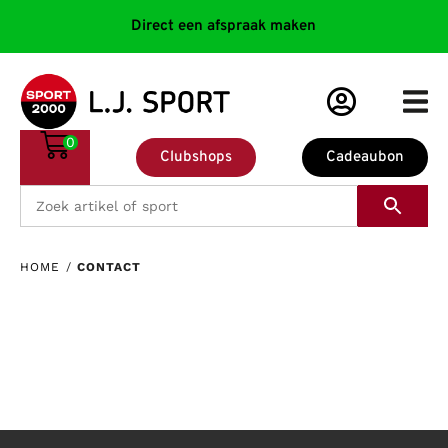
Direct een afspraak maken
0
Clubshops
Cadeaubon
HOME
/
CONTACT
Contact