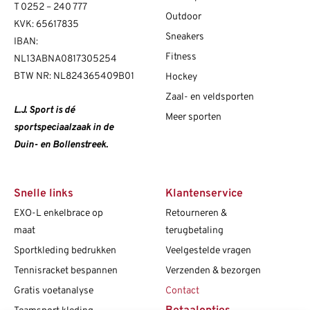
T
0252 – 240 777
Outdoor
KVK: 65617835
Sneakers
IBAN:
Fitness
NL13ABNA0817305254
BTW NR: NL824365409B01
Hockey
Zaal- en veldsporten
L.J. Sport is dé
Meer sporten
sportspeciaalzaak in de
Duin- en Bollenstreek.
Snelle links
Klantenservice
EXO-L enkelbrace op
Retourneren &
maat
terugbetaling
Sportkleding bedrukken
Veelgestelde vragen
Tennisracket bespannen
Verzenden & bezorgen
Gratis voetanalyse
Contact