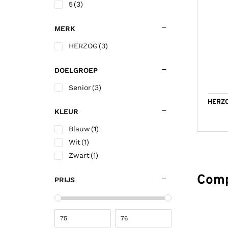
5
(3)
Korfbalschoenen outdoor
Sportrokjes
Technische o
Hardloop shi
Wandelsokk
Fitness shirt
Squashschoenen
Technisch ondergoed
Trainingsbro
Hardloop sho
Fitness short
MERK
Volleybalschoenen
Trainingsbroek
Trainingsjac
HERZOG
(3)
Trainingsjack/sweater
Voetbalkous
DOELGROEP
Trainingspak
Voetbalshirts
Senior
(3)
Jassen
Voetbalshort
HERZO
KLEUR
Blauw
(1)
Wit
(1)
Zwart
(1)
Comp
PRIJS