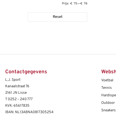
Prijs:
€ 75
—
€ 76
Reset
Contactgegevens
Webs
L.J. Sport
Voetbal
Kanaalstraat 76
Tennis
2161 JN Lisse
Hardlop
T
0252 – 240 777
Outdoor
KVK: 65617835
Sneakers
IBAN: NL13ABNA0817305254