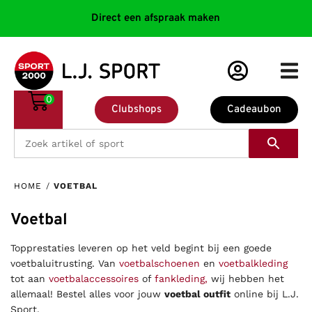
Direct een afspraak maken
0
Clubshops
Cadeaubon
HOME
/
VOETBAL
Voetbal
Topprestaties leveren op het veld begint bij een goede
voetbaluitrusting. Van
voetbalschoenen
en
voetbalkleding
tot aan
voetbalaccessoires
of
fankleding,
wij hebben het
allemaal! Bestel alles voor jouw
voetbal outfit
online bij L.J.
Sport.