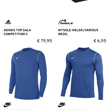
ADIDAS TOP SALA
MYSOLE HIELSP./VARIOUS
COMPETITION II
WEDG.
€
79,95
€
6,95