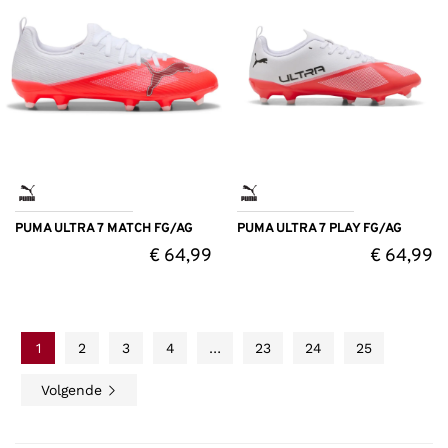
PUMA ULTRA 7 MATCH FG/AG
PUMA ULTRA 7 PLAY FG/AG
€
64,99
€
64,99
1
2
3
4
…
23
24
25
Volgende