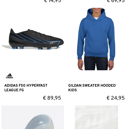
€
74,95
€
69,95
ADIDAS F50 HYPERFAST
GILDAN SWEATER HOODED
LEAGUE FG
KIDS
€
89,95
€
24,95