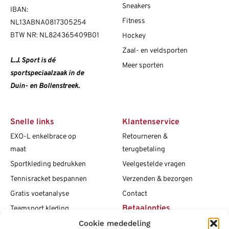
Sneakers
IBAN:
Fitness
NL13ABNA0817305254
BTW NR: NL824365409B01
Hockey
Zaal- en veldsporten
L.J. Sport is dé
Meer sporten
sportspeciaalzaak in de
Duin- en Bollenstreek.
Snelle links
Klantenservice
EXO-L enkelbrace op
Retourneren &
maat
terugbetaling
Sportkleding bedrukken
Veelgestelde vragen
Tennisracket bespannen
Verzenden & bezorgen
Gratis voetanalyse
Contact
Betaalopties
Teamsport kleding
Cookie mededeling
Maattabellen