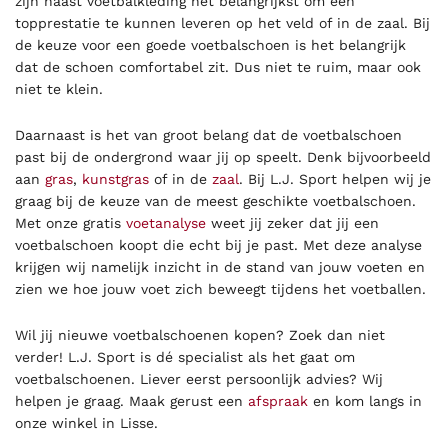
zijn naast voetbalkleding het belangrijkst om een
topprestatie te kunnen leveren op het veld of in de zaal. Bij
de keuze voor een goede voetbalschoen is het belangrijk
dat de schoen comfortabel zit. Dus niet te ruim, maar ook
niet te klein.
Daarnaast is het van groot belang dat de voetbalschoen
past bij de ondergrond waar jij op speelt. Denk bijvoorbeeld
aan
gras
,
kunstgras
of in de
zaal
. Bij L.J. Sport helpen wij je
graag bij de keuze van de meest geschikte voetbalschoen.
Met onze gratis
voetanalyse
weet jij zeker dat jij een
voetbalschoen koopt die echt bij je past. Met deze analyse
krijgen wij namelijk inzicht in de stand van jouw voeten en
zien we hoe jouw voet zich beweegt tijdens het voetballen.
Wil jij nieuwe voetbalschoenen kopen? Zoek dan niet
verder! L.J. Sport is dé specialist als het gaat om
voetbalschoenen. Liever eerst persoonlijk advies? Wij
helpen je graag. Maak gerust een
afspraak
en kom langs in
onze winkel in Lisse.