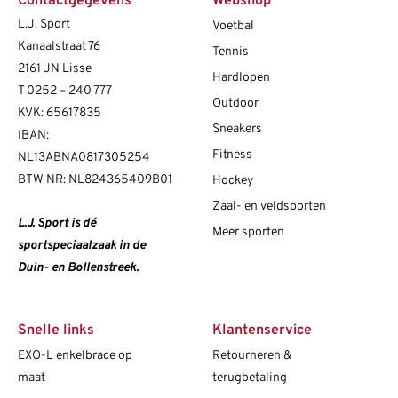
Contactgegevens
Webshop
L.J. Sport
Voetbal
Kanaalstraat 76
Tennis
2161 JN Lisse
Hardlopen
T
0252 – 240 777
Outdoor
KVK: 65617835
Sneakers
IBAN:
Fitness
NL13ABNA0817305254
BTW NR: NL824365409B01
Hockey
Zaal- en veldsporten
L.J. Sport is dé
Meer sporten
sportspeciaalzaak in de
Duin- en Bollenstreek.
Snelle links
Klantenservice
EXO-L enkelbrace op
Retourneren &
maat
terugbetaling