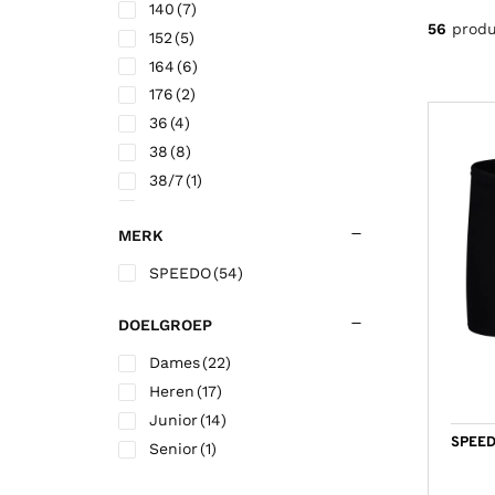
140
(7)
Korfbalschoenen outdoor
Sportrokjes
Technische o
Hardloop shi
Wandelsokk
Fitness shirt
56
prod
152
(5)
Squashschoenen
Technisch ondergoed
Trainingsbro
Hardloop sho
Fitness short
164
(6)
Volleybalschoenen
Trainingsbroek
Trainingsjac
176
(2)
36
(4)
Trainingsjack/sweater
Voetbalkous
38
(8)
Trainingspak
Voetbalshirts
38/7
(1)
Jassen
Voetbalshort
40
(8)
MERK
42
(10)
44
(6)
SPEEDO
(54)
46
(10)
48
(4)
DOELGROEP
7
(3)
Dames
(22)
8
(3)
Heren
(17)
L
(3)
Junior
(14)
M
(2)
SPEED
Senior
(1)
XL
(3)
XXL
(3)