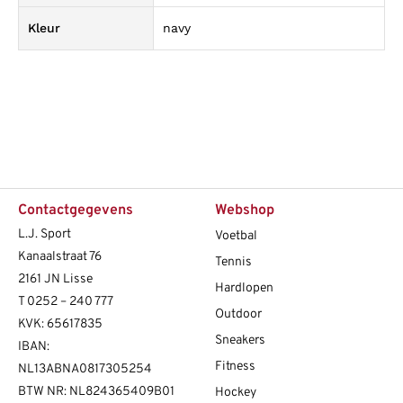
Kleur
navy
Contactgegevens
Webshop
L.J. Sport
Voetbal
Kanaalstraat 76
Tennis
2161 JN Lisse
Hardlopen
T
0252 – 240 777
Outdoor
KVK: 65617835
Sneakers
IBAN:
Fitness
NL13ABNA0817305254
BTW NR: NL824365409B01
Hockey