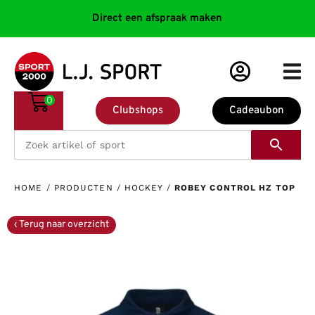
Direct een afspraak maken
0
Clubshops
Cadeaubon
HOME
/
PRODUCTEN
/
HOCKEY
/
ROBEY CONTROL HZ TOP