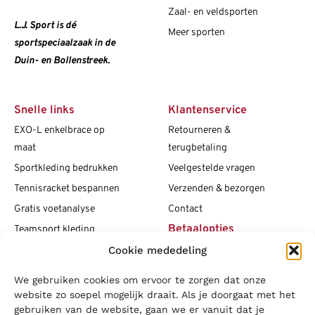
Zaal- en veldsporten
L.J. Sport is dé
Meer sporten
sportspeciaalzaak in de
Duin- en Bollenstreek.
Snelle links
Klantenservice
EXO-L enkelbrace op
Retourneren &
maat
terugbetaling
Sportkleding bedrukken
Veelgestelde vragen
Tennisracket bespannen
Verzenden & bezorgen
Gratis voetanalyse
Contact
Betaalopties
Teamsport kleding
Maattabellen
Cookie mededeling
Clubshops
We gebruiken cookies om ervoor te zorgen dat onze
Social media
Vacatures
website zo soepel mogelijk draait. Als je doorgaat met het
gebruiken van de website, gaan we er vanuit dat je
Blogs