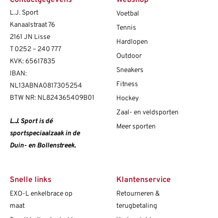
L.J. Sport
Voetbal
Kanaalstraat 76
Tennis
2161 JN Lisse
Hardlopen
T
0252 – 240 777
Outdoor
KVK: 65617835
Sneakers
IBAN:
Fitness
NL13ABNA0817305254
BTW NR: NL824365409B01
Hockey
Zaal- en veldsporten
L.J. Sport is dé
Meer sporten
sportspeciaalzaak in de
Duin- en Bollenstreek.
Snelle links
Klantenservice
EXO-L enkelbrace op
Retourneren &
maat
terugbetaling