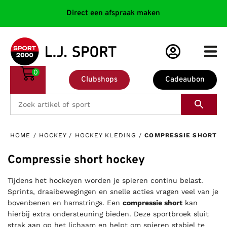
Direct een afspraak maken
0
Clubshops
Cadeaubon
HOME
/
HOCKEY
/
HOCKEY KLEDING
/
COMPRESSIE SHORT
Compressie short hockey
Tijdens het hockeyen worden je spieren continu belast.
Sprints, draaibewegingen en snelle acties vragen veel van je
bovenbenen en hamstrings. Een
compressie short
kan
hierbij extra ondersteuning bieden. Deze sportbroek sluit
strak aan op het lichaam en helpt om spieren stabiel te