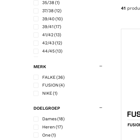
35/38
(1)
Korfbalschoenen outdoor
Sportrokjes
Technische o
Hardloop shi
Wandelsokk
Fitness shirt
41
produ
37/38
(12)
Squashschoenen
Technisch ondergoed
Trainingsbro
Hardloop sho
Fitness short
39/40
(10)
Volleybalschoenen
Trainingsbroek
Trainingsjac
39/41
(17)
41/42
(13)
Trainingsjack/sweater
Voetbalkous
42/43
(12)
Trainingspak
Voetbalshirts
44/45
(13)
Jassen
Voetbalshort
45/48
(2)
MERK
46/48
(16)
49/50
(1)
FALKE
(36)
L
(1)
FUSION
(4)
M
(1)
NIKE
(1)
S
(1)
XL
(1)
DOELGROEP
Dames
(18)
FUSIO
Heren
(17)
One
(1)