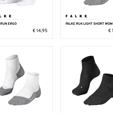
 RUN ERGO
FALKE RU4 LIGHT SHORT WO
€
14,95
€