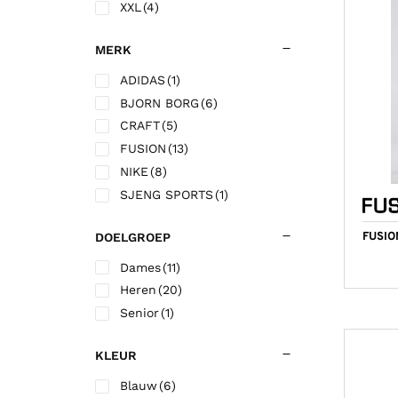
XXL
(4)
Korfbalschoenen outdoor
Sportrokjes
Technische o
Hardloop shi
Wandelsokk
Fitness shirt
Squashschoenen
Technisch ondergoed
Trainingsbro
Hardloop sho
Fitness short
MERK
Volleybalschoenen
Trainingsbroek
Trainingsjac
ADIDAS
(1)
BJORN BORG
(6)
Trainingsjack/sweater
Voetbalkous
CRAFT
(5)
Trainingspak
Voetbalshirts
FUSION
(13)
Jassen
Voetbalshort
NIKE
(8)
SJENG SPORTS
(1)
DOELGROEP
FUSIO
Dames
(11)
Heren
(20)
Senior
(1)
KLEUR
Blauw
(6)