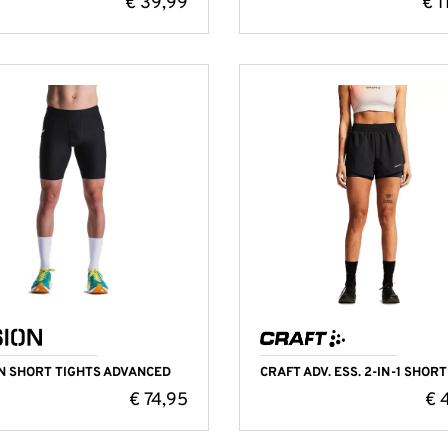
€
39,99
€
1
N SHORT TIGHTS ADVANCED
CRAFT ADV. ESS. 2-IN-1 SHORT
€
74,95
€
4