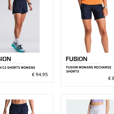
nderkleding
rt lange mouwen
en
 lange mouw
Hockey shorts
Sport BH
Sport BH’s
eken
rt
Hockey trainingsbroeken
Technisch ondergoed
Sportsokken
ks/sweaters
Hockey trainingsjacks/truien
Technisch ondergoed
en
Technisch ondergoed
s
FUSION WOMANS RECHARGE
N C3 SHORTS WOMENS
SHORTS
€
94,95
€
8