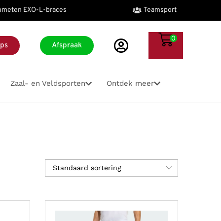
meten EXO-L-braces
Teamsport
0
ops
Afspraak
Zaal- en Veldsporten
Ontdek meer
ackets
ires
Accessoires
Hardloopaccessoires
Accessoires
Accessoires
Accessoires
Alle merken
kets
schoenen
Bidons
Bidon
Bidons
Hockeyballen
Bidons
Sportzooltjes
Sporttassen
olsbanden
Hoofd-polsbanden
Hardloop tasje
Fitness attributen
Hockey bitjes
Hoofd- polsbanden
Verzorging en sportvoeding
Sportzooltjes
Standaard sortering
n
Keepershandschoenen
Hoofd- polsbanden
Fitness handschoenen
Hockey grips
Sportzooltjes
Wandelstokken
Tafeltennisbatjes
tassen
Scheenbeschermers
Reflectie hardlopen
Fitness/Yoga matten
Hockey handschoenen
Tennisballen
Winter accessoires
Verzorging en sportvoeding
Sportzooltjes
Sportzooltjes
Fitness tassen
Hockey scheenbeschermers
Tennis dempers
Overige accessoires
Overige accessoires