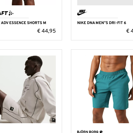
 ADV ESSENCE SHORTS M
NIKE DNA MEN”S DRI-FIT 6
€
44,95
€
4