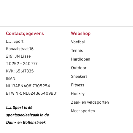
Contactgegevens
Webshop
L.J. Sport
Voetbal
Kanaalstraat 76
Tennis
2161 JN Lisse
Hardlopen
T
0252 – 240 777
Outdoor
KVK: 65617835
Sneakers
IBAN:
Fitness
NL13ABNA0817305254
BTW NR: NL824365409B01
Hockey
Zaal- en veldsporten
L.J. Sport is dé
Meer sporten
sportspeciaalzaak in de
Duin- en Bollenstreek.