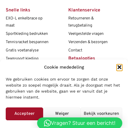
Snelle links
Klantenservice
EXO-L enkelbrace op
Retourneren &
maat
terugbetaling
Sportkleding bedrukken
Veelgestelde vragen
Tennisracket bespannen
Verzenden & bezorgen
Gratis voetanalyse
Contact
Betaalopties
Teamsport kleding
Cookie mededeling
Maattabellen
Clubshops
We gebruiken cookies om ervoor te zorgen dat onze
Social media
Vacatures
website zo soepel mogelijk draait. Als je doorgaat met het
gebruiken van de website, gaan we er vanuit dat je
Blogs
hiermee instemt.
Copyright L.J. Sport
|
Privacybeleid
|
Disclaimer
|
Algemene
voorwaarden
Accepteer
Weiger
Bekijk voorkeuren
LOWA
|
Adidas
|
Mizuno
|
Nike
|
Speedo
|
Asics
|
Babolat
|
Falke
|
Vragen? Stuur een bericht!
Privacybeleid
Superfeet