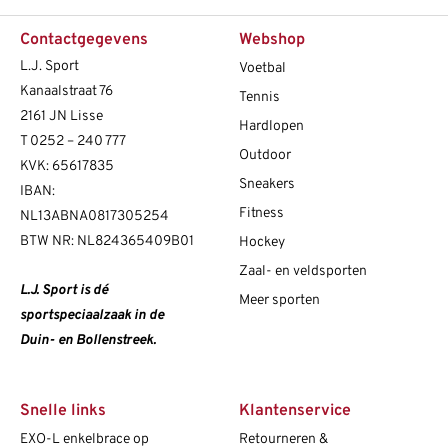
Contactgegevens
Webshop
L.J. Sport
Voetbal
Kanaalstraat 76
Tennis
2161 JN Lisse
Hardlopen
T
0252 – 240 777
Outdoor
KVK: 65617835
Sneakers
IBAN:
Fitness
NL13ABNA0817305254
BTW NR: NL824365409B01
Hockey
Zaal- en veldsporten
L.J. Sport is dé
Meer sporten
sportspeciaalzaak in de
Duin- en Bollenstreek.
Snelle links
Klantenservice
EXO-L enkelbrace op
Retourneren &