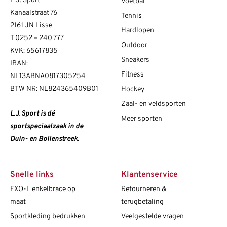
L.J. Sport
Voetbal
Kanaalstraat 76
Tennis
2161 JN Lisse
Hardlopen
T
0252 – 240 777
Outdoor
KVK: 65617835
Sneakers
IBAN:
Fitness
NL13ABNA0817305254
BTW NR: NL824365409B01
Hockey
Zaal- en veldsporten
L.J. Sport is dé
Meer sporten
sportspeciaalzaak in de
Duin- en Bollenstreek.
Snelle links
Klantenservice
EXO-L enkelbrace op
Retourneren &
maat
terugbetaling
Sportkleding bedrukken
Veelgestelde vragen