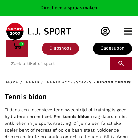
Direct een afspraak maken
0
Clubshops
Cadeaubon
HOME
/
TENNIS
/
TENNIS ACCESSOIRES
/
BIDONS TENNIS
Tennis bidon
Tijdens een intensieve tenniswedstrijd of training is goed
hydrateren essentieel. Een
tennis bidon
mag daarom niet
ontbreken in je sportuitrusting. Of je nu een fanatieke
speler bent of recreatief op de baan staat, voldoende
drinken helpt je prestaties op peil te houden. Bij LJ Sport