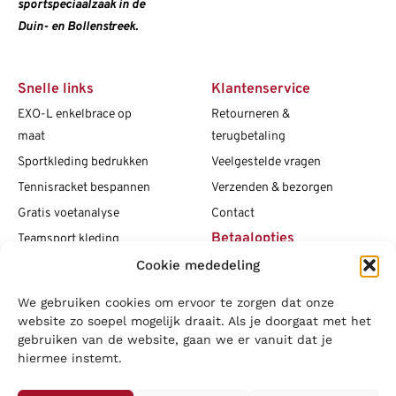
sportspeciaalzaak in de
Duin- en Bollenstreek.
Snelle links
Klantenservice
EXO-L enkelbrace op
Retourneren &
maat
terugbetaling
Sportkleding bedrukken
Veelgestelde vragen
Tennisracket bespannen
Verzenden & bezorgen
Gratis voetanalyse
Contact
Betaalopties
Teamsport kleding
Cookie mededeling
Maattabellen
Clubshops
We gebruiken cookies om ervoor te zorgen dat onze
Social media
Vacatures
website zo soepel mogelijk draait. Als je doorgaat met het
gebruiken van de website, gaan we er vanuit dat je
Blogs
hiermee instemt.
Copyright L.J. Sport
|
Privacybeleid
|
Disclaimer
|
Algemene