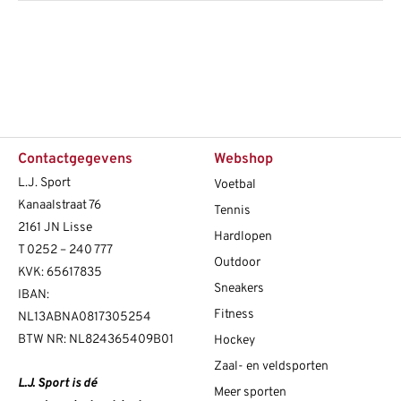
Contactgegevens
Webshop
L.J. Sport
Voetbal
Kanaalstraat 76
Tennis
2161 JN Lisse
Hardlopen
T
0252 – 240 777
Outdoor
KVK: 65617835
Sneakers
IBAN:
Fitness
NL13ABNA0817305254
BTW NR: NL824365409B01
Hockey
Zaal- en veldsporten
L.J. Sport is dé
Meer sporten