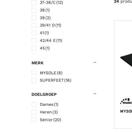
24
prod
37-38/C
(12)
Korfbalschoenen outdoor
Sportrokjes
Technische o
Hardloop shi
Wandelsokk
Fitness shirt
38
(1)
Squashschoenen
Technisch ondergoed
Trainingsbro
Hardloop sho
Fitness short
39
(2)
Volleybalschoenen
Trainingsbroek
Trainingsjac
39/41 D
(11)
41
(1)
Trainingsjack/sweater
Voetbalkous
42/44 E
(11)
Trainingspak
Voetbalshirts
45
(1)
Jassen
Voetbalshort
45/46.5 F
(12)
MERK
46
(1)
47/49 G
(3)
MYSOLE
(8)
L
(1)
SUPERFEET
(16)
M
(4)
ONE SIZE
(1)
DOELGROEP
S
(1)
Dames
(1)
MYSOL
Heren
(3)
Senior
(20)