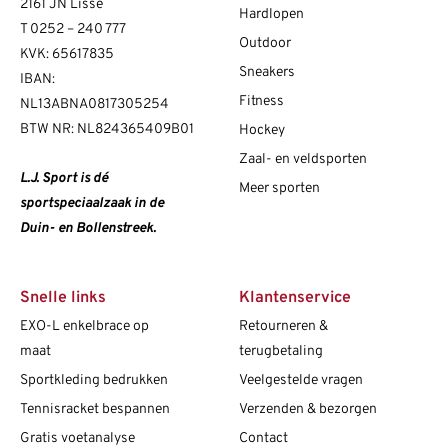
2161 JN Lisse
Hardlopen
T
0252 – 240 777
Outdoor
KVK: 65617835
Sneakers
IBAN:
Fitness
NL13ABNA0817305254
BTW NR: NL824365409B01
Hockey
Zaal- en veldsporten
L.J. Sport is dé
Meer sporten
sportspeciaalzaak in de
Duin- en Bollenstreek.
Snelle links
Klantenservice
EXO-L enkelbrace op
Retourneren &
maat
terugbetaling
Sportkleding bedrukken
Veelgestelde vragen
Tennisracket bespannen
Verzenden & bezorgen
Gratis voetanalyse
Contact