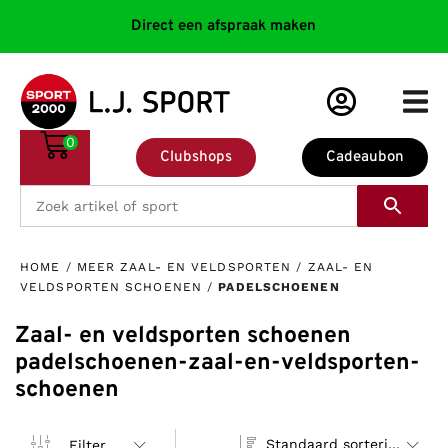
Direct een afspraak maken
0
Clubshops
Cadeaubon
HOME
/
MEER ZAAL- EN VELDSPORTEN
/
ZAAL- EN
VELDSPORTEN SCHOENEN
/
PADELSCHOENEN
Zaal- en veldsporten schoenen
padelschoenen-zaal-en-veldsporten-
schoenen
Standaard sortering
Filter