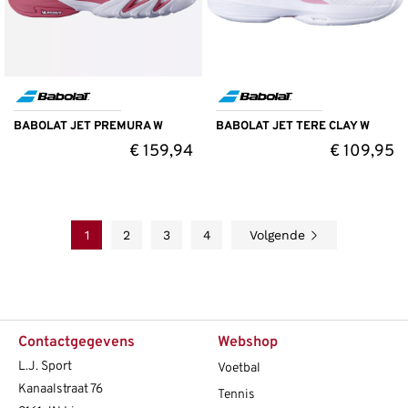
BABOLAT JET PREMURA W
BABOLAT JET TERE CLAY W
€
159,94
€
109,95
1
2
3
4
Volgende
Contactgegevens
Webshop
L.J. Sport
Voetbal
Kanaalstraat 76
Tennis