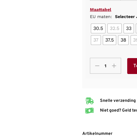
Maattabel
EU maten:
Selecteer
30.5
32.5
33
37
37.5
38
3
T
Snelle verzending
Niet goed? Geld te
Artikelnummer