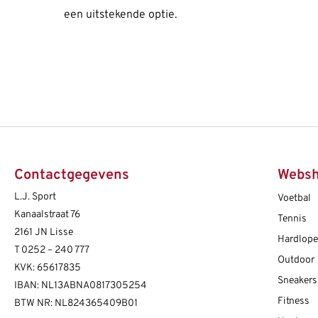
een uitstekende optie.
Contactgegevens
Webs
L.J. Sport
Voetbal
Kanaalstraat 76
Tennis
2161 JN Lisse
Hardlop
T
0252 – 240 777
Outdoor
KVK: 65617835
Sneakers
IBAN: NL13ABNA0817305254
Fitness
BTW NR: NL824365409B01