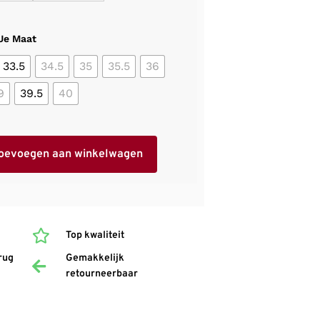
 Je Maat
33.5
34.5
35
35.5
36
9
39.5
40
oevoegen aan winkelwagen
Top kwaliteit
rug
Gemakkelijk
retourneerbaar