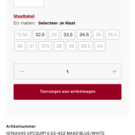
Maattabel
EU maten:
Selecteer Je Maat
12.5C
32.5
33
33.5
34.5
35
35.5
36
37
37.5
38
39
39.5
40
Toevoegen aan winkelwagen
Artikelnummer
1074A045 UPCOURT 6 GS-402 MAKO BLUE/WHITE