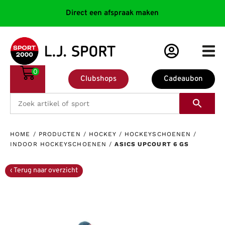
Direct een afspraak maken
0
Clubshops
Cadeaubon
HOME
/
PRODUCTEN
/
HOCKEY
/
HOCKEYSCHOENEN
/
INDOOR HOCKEYSCHOENEN
/
ASICS UPCOURT 6 GS