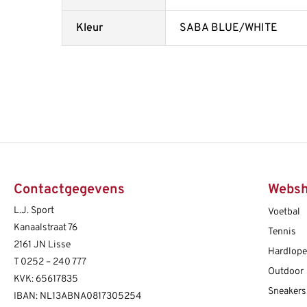
Kleur
SABA BLUE/WHITE
Contactgegevens
Webs
L.J. Sport
Voetbal
Kanaalstraat 76
Tennis
2161 JN Lisse
Hardlop
T
0252 – 240 777
Outdoor
KVK: 65617835
Sneakers
IBAN: NL13ABNA0817305254