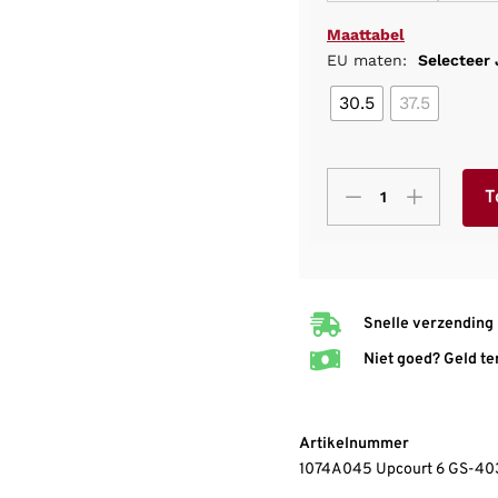
Maattabel
EU maten:
Selecteer
30.5
37.5
T
Snelle verzending
Niet goed? Geld te
Artikelnummer
1074A045 Upcourt 6 GS-4