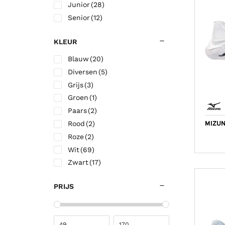
Junior
(28)
34
(2)
Senior
(12)
34.5
(11)
35
(11)
KLEUR
36
(3)
Blauw
(20)
36.5
(3)
Diversen
(5)
37
(4)
Grijs
(3)
37.5
(4)
Groen
(1)
38
(25)
Paars
(2)
38.5
(18)
Rood
(2)
MIZUN
39
(26)
Roze
(2)
40
(24)
Wit
(69)
40.5
(26)
Zwart
(17)
41
(13)
42
(51)
PRIJS
42.5
(31)
43
(13)
43.5
(10)