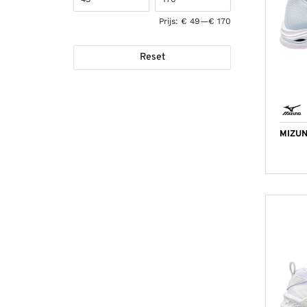
44
(23)
Prijs:
€ 49
—
€ 170
44.5
(22)
45
(23)
Reset
46
(23)
47
(6)
MIZUN