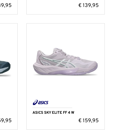
39,95
€
139,95
ASICS SKY ELITE FF 4 W
59,95
€
159,95