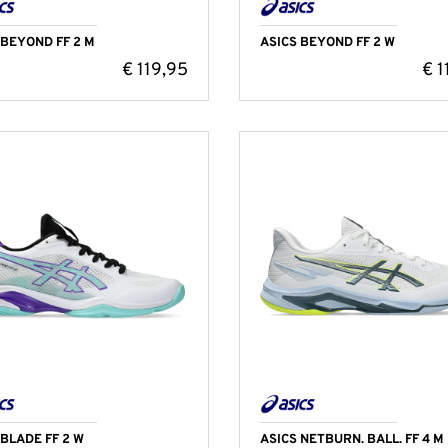
 BEYOND FF 2 M
ASICS BEYOND FF 2 W
€
119,95
€
1
 BLADE FF 2 W
ASICS NETBURN. BALL. FF 4 M