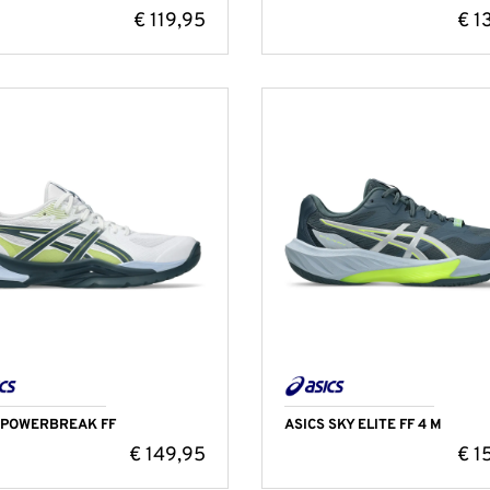
€
119,95
€
1
 POWERBREAK FF
ASICS SKY ELITE FF 4 M
€
149,95
€
1