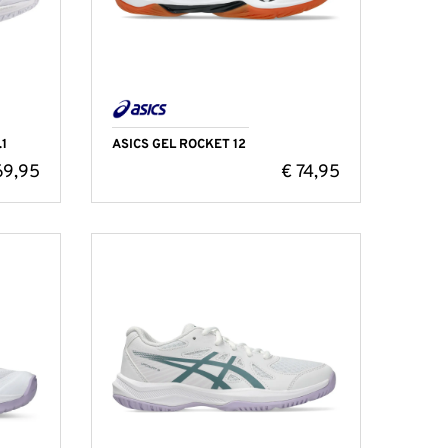
1
ASICS GEL ROCKET 12
69,95
€
74,95