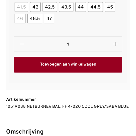
41.5
42
42.5
43.5
44
44.5
45
46
46.5
47
Toevoegen aan winkelwagen
Artikelnummer
1051A088 NETBURNER BAL. FF 4-020 COOL GREY/SABA BLUE
Omschrijving