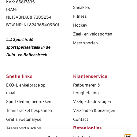
KVK: 65617835
Sneakers
IBAN:
Fitness
NL13ABNA0817305254
BTW NR: NL824365409B01
Hockey
Zaal- en veldsporten
L.J. Sport is dé
Meer sporten
sportspeciaalzaak in de
Duin- en Bollenstreek.
Snelle links
Klantenservice
EXO-L enkelbrace op
Retourneren &
maat
terugbetaling
Sportkleding bedrukken
Veelgestelde vragen
Tennisracket bespannen
Verzenden & bezorgen
Gratis voetanalyse
Contact
Betaalopties
Teamsport kleding