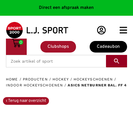
Direct een afspraak maken
0
Clubshops
Cadeaubon
HOME
/
PRODUCTEN
/
HOCKEY
/
HOCKEYSCHOENEN
/
INDOOR HOCKEYSCHOENEN
/
ASICS NETBURNER BAL. FF 4