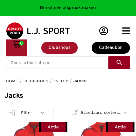
Direct een afspraak maken
0
Clubshops
Cadeaubon
HOME
/
CLUBSHOPS
/
KV TOP
/
JACKS
Jacks
Standaard sortering
Filter
Actie
Actie