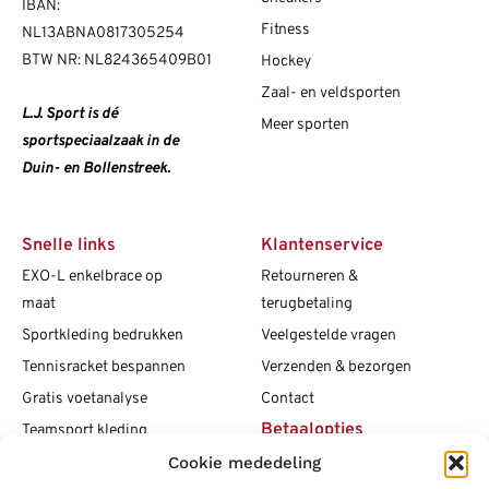
IBAN:
Fitness
NL13ABNA0817305254
BTW NR: NL824365409B01
Hockey
Zaal- en veldsporten
L.J. Sport is dé
Meer sporten
sportspeciaalzaak in de
Duin- en Bollenstreek.
Snelle links
Klantenservice
EXO-L enkelbrace op
Retourneren &
maat
terugbetaling
Sportkleding bedrukken
Veelgestelde vragen
Tennisracket bespannen
Verzenden & bezorgen
Gratis voetanalyse
Contact
Betaalopties
Teamsport kleding
Maattabellen
Cookie mededeling