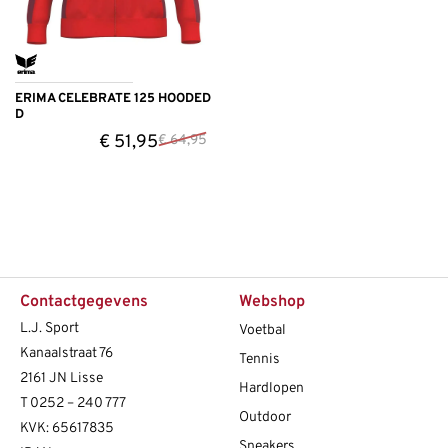
ERIMA CELEBRATE 125 HOODED
D
€
51,95
€
64,95
Contactgegevens
Webshop
L.J. Sport
Voetbal
Kanaalstraat 76
Tennis
2161 JN Lisse
Hardlopen
T
0252 – 240 777
Outdoor
KVK: 65617835
Sneakers