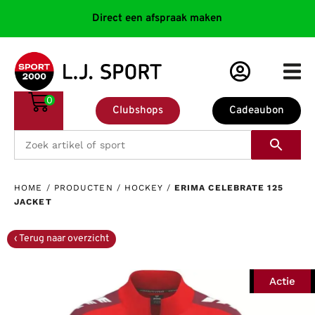
Direct een afspraak maken
0
Clubshops
Cadeaubon
HOME
/
PRODUCTEN
/
HOCKEY
/
ERIMA CELEBRATE 125
JACKET
Actie