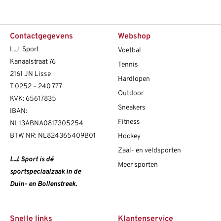
Contactgegevens
Webshop
L.J. Sport
Voetbal
Kanaalstraat 76
Tennis
2161 JN Lisse
Hardlopen
T
0252 – 240 777
Outdoor
KVK: 65617835
Sneakers
IBAN:
Fitness
NL13ABNA0817305254
BTW NR: NL824365409B01
Hockey
Zaal- en veldsporten
L.J. Sport is dé
Meer sporten
sportspeciaalzaak in de
Duin- en Bollenstreek.
Snelle links
Klantenservice