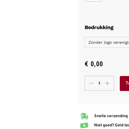
Bedrukking
Zonder logo verenigi
€
0,00
T
Snelle verzending
Niet goed? Geld te