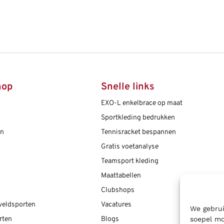
hop
Snelle links
EXO-L enkelbrace op maat
Sportkleding bedrukken
en
Tennisracket bespannen
Gratis voetanalyse
Teamsport kleding
Maattabellen
Clubshops
 veldsporten
Vacatures
We gebrui
soepel mo
rten
Blogs