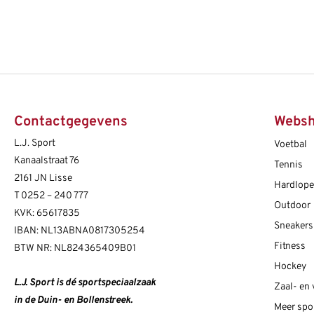
Contactgegevens
Webs
L.J. Sport
Voetbal
Kanaalstraat 76
Tennis
2161 JN Lisse
Hardlop
T
0252 – 240 777
Outdoor
KVK: 65617835
Sneakers
IBAN: NL13ABNA0817305254
Fitness
BTW NR: NL824365409B01
Hockey
L.J. Sport is dé sportspeciaalzaak
Zaal- en
in de Duin- en Bollenstreek.
Meer spo