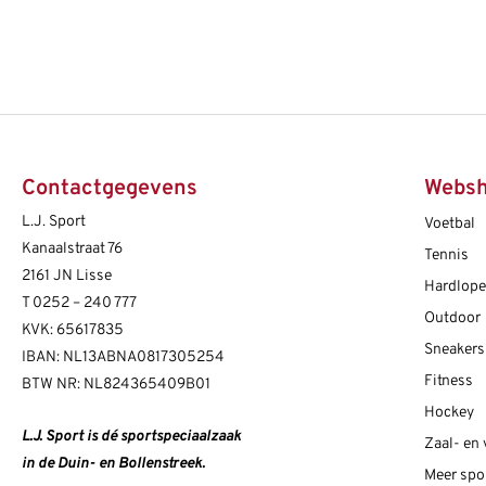
Contactgegevens
Webs
L.J. Sport
Voetbal
Kanaalstraat 76
Tennis
2161 JN Lisse
Hardlop
T
0252 – 240 777
Outdoor
KVK: 65617835
Sneakers
IBAN: NL13ABNA0817305254
Fitness
BTW NR: NL824365409B01
Hockey
L.J. Sport is dé sportspeciaalzaak
Zaal- en
in de Duin- en Bollenstreek.
Meer spo