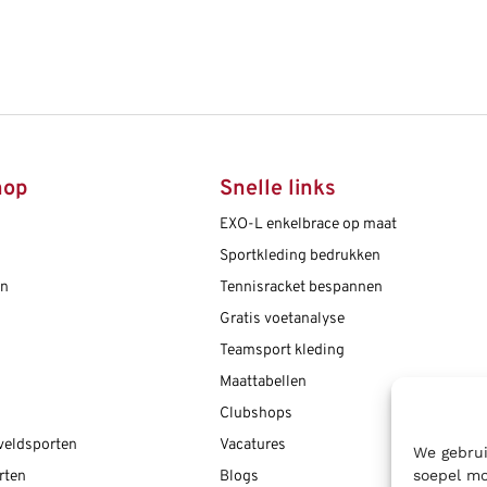
hop
Snelle links
EXO-L enkelbrace op maat
Sportkleding bedrukken
en
Tennisracket bespannen
Gratis voetanalyse
Teamsport kleding
Maattabellen
Clubshops
 veldsporten
Vacatures
We gebrui
soepel mo
rten
Blogs