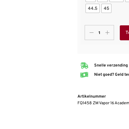
44.5
45
T
Snelle verzending
Niet goed? Geld te
Artikelnummer
FQ1458 ZM Vapor 16 Acad