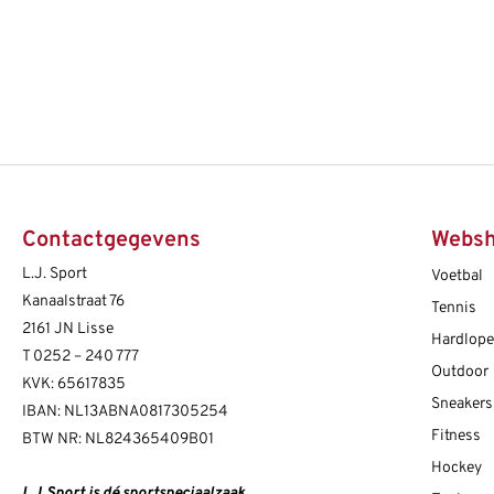
Contactgegevens
Webs
L.J. Sport
Voetbal
Kanaalstraat 76
Tennis
2161 JN Lisse
Hardlop
T
0252 – 240 777
Outdoor
KVK: 65617835
Sneakers
IBAN: NL13ABNA0817305254
Fitness
BTW NR: NL824365409B01
Hockey
L.J. Sport is dé sportspeciaalzaak