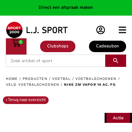
Direct een afspraak maken
0
Clubshops
Cadeaubon
HOME
/
PRODUCTEN
/
VOETBAL
/
VOETBALSCHOENEN
/
VELD VOETBALSCHOENEN
/
NIKE ZM VAPOR 16 AC. FG
Actie