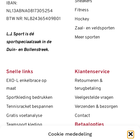
Sneakers
IBAN:
Fitness
NL13ABNA0817305254
BTW NR: NL824365409B01
Hockey
Zaal- en veldsporten
L.J. Sport is dé
Meer sporten
sportspeciaalzaak in de
Duin- en Bollenstreek.
Snelle links
Klantenservice
EXO-L enkelbrace op
Retourneren &
maat
terugbetaling
Sportkleding bedrukken
Veelgestelde vragen
Tennisracket bespannen
Verzenden & bezorgen
Gratis voetanalyse
Contact
Betaalopties
Teamsport kleding
Maattabellen
Cookie mededeling