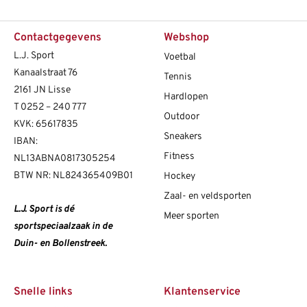
Contactgegevens
Webshop
L.J. Sport
Voetbal
Kanaalstraat 76
Tennis
2161 JN Lisse
Hardlopen
T
0252 – 240 777
Outdoor
KVK: 65617835
Sneakers
IBAN:
Fitness
NL13ABNA0817305254
BTW NR: NL824365409B01
Hockey
Zaal- en veldsporten
L.J. Sport is dé
Meer sporten
sportspeciaalzaak in de
Duin- en Bollenstreek.
Snelle links
Klantenservice