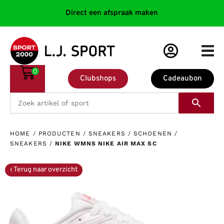
Direct een afspraak maken
0
Clubshops
Cadeaubon
HOME
/
PRODUCTEN
/
SNEAKERS
/
SCHOENEN
/
SNEAKERS
/
NIKE WMNS NIKE AIR MAX SC