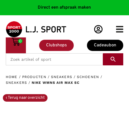
Direct een afspraak maken
0
Clubshops
Cadeaubon
HOME
/
PRODUCTEN
/
SNEAKERS
/
SCHOENEN
/
SNEAKERS
/
NIKE WMNS AIR MAX SC