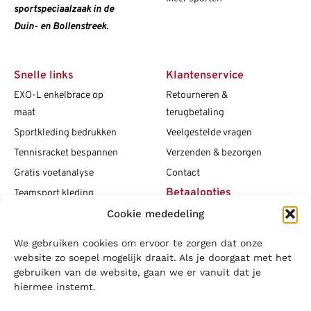
sportspeciaalzaak in de
Duin- en Bollenstreek.
Snelle links
Klantenservice
EXO-L enkelbrace op
Retourneren &
maat
terugbetaling
Sportkleding bedrukken
Veelgestelde vragen
Tennisracket bespannen
Verzenden & bezorgen
Gratis voetanalyse
Contact
Betaalopties
Teamsport kleding
Cookie mededeling
Maattabellen
Clubshops
We gebruiken cookies om ervoor te zorgen dat onze
Social media
Vacatures
website zo soepel mogelijk draait. Als je doorgaat met het
gebruiken van de website, gaan we er vanuit dat je
Blogs
hiermee instemt.
Copyright L.J. Sport
|
Privacybeleid
|
Disclaimer
|
Algemene