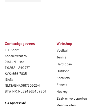
Contactgegevens
Webshop
L.J. Sport
Voetbal
Kanaalstraat 76
Tennis
2161 JN Lisse
Hardlopen
T
0252 – 240 777
Outdoor
KVK: 65617835
Sneakers
IBAN:
Fitness
NL13ABNA0817305254
BTW NR: NL824365409B01
Hockey
Zaal- en veldsporten
L.J. Sport is dé
Meer sporten