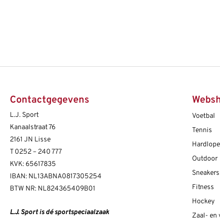
Contactgegevens
Webs
L.J. Sport
Voetbal
Kanaalstraat 76
Tennis
2161 JN Lisse
Hardlop
T
0252 – 240 777
Outdoor
KVK: 65617835
Sneakers
IBAN: NL13ABNA0817305254
Fitness
BTW NR: NL824365409B01
Hockey
L.J. Sport is dé sportspeciaalzaak
Zaal- en