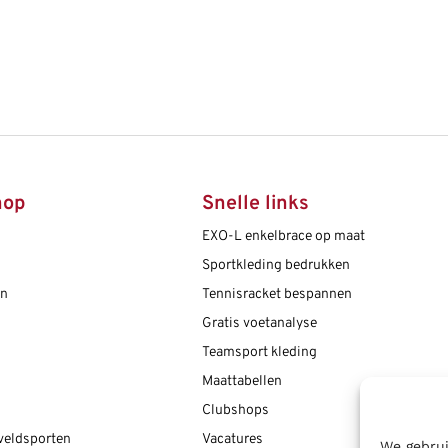
hop
Snelle links
EXO-L enkelbrace op maat
Sportkleding bedrukken
en
Tennisracket bespannen
Gratis voetanalyse
Teamsport kleding
Maattabellen
Clubshops
 veldsporten
Vacatures
We gebrui