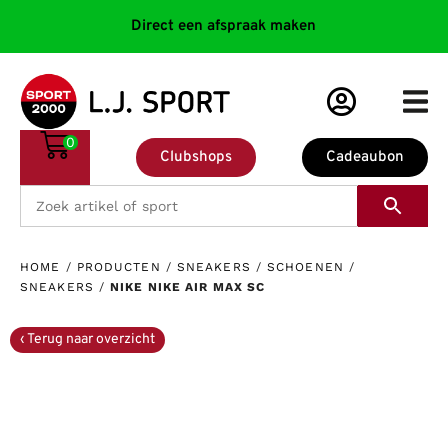
Direct een afspraak maken
0
Clubshops
Cadeaubon
HOME
/
PRODUCTEN
/
SNEAKERS
/
SCHOENEN
/
SNEAKERS
/
NIKE NIKE AIR MAX SC