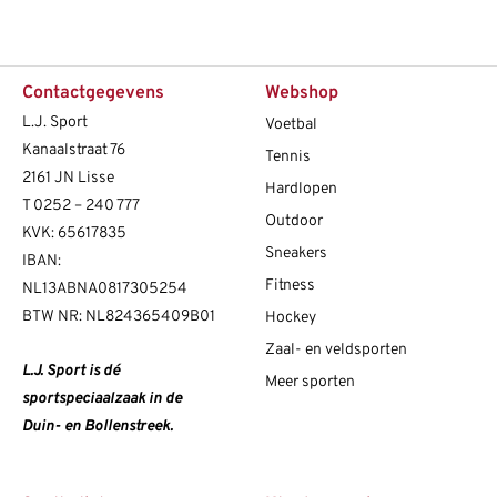
Contactgegevens
Webshop
L.J. Sport
Voetbal
Kanaalstraat 76
Tennis
2161 JN Lisse
Hardlopen
T
0252 – 240 777
Outdoor
KVK: 65617835
Sneakers
IBAN:
Fitness
NL13ABNA0817305254
BTW NR: NL824365409B01
Hockey
Zaal- en veldsporten
L.J. Sport is dé
Meer sporten
sportspeciaalzaak in de
Duin- en Bollenstreek.