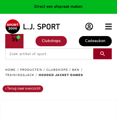
Direct een afspraak maken
0
Clubshops
Cadeaubon
HOME
/
PRODUCTEN
/
CLUBSHOPS
/
BKN
/
TRAININGSJACK
/
HOODED JACKET DAMES