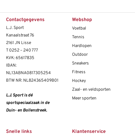
Contactgegevens
Webshop
L.J. Sport
Voetbal
Kanaalstraat 76
Tennis
2161 JN Lisse
Hardlopen
T
0252 – 240 777
Outdoor
KVK: 65617835
Sneakers
IBAN:
Fitness
NL13ABNA0817305254
BTW NR: NL824365409B01
Hockey
Zaal- en veldsporten
L.J. Sport is dé
Meer sporten
sportspeciaalzaak in de
Duin- en Bollenstreek.
Snelle links
Klantenservice