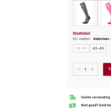
Maattabel
EU maten:
Selecteer
39-43
42-45
T
Snelle verzending
Niet goed? Geld te