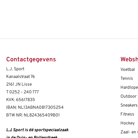
Contactgegevens
Webs
L.J. Sport
Voetbal
Kanaalstraat 76
Tennis
2161 JN Lisse
Hardlop
T
0252 – 240 777
Outdoor
KVK: 65617835
Sneakers
IBAN: NL13ABNA0817305254
Fitness
BTW NR: NL824365409B01
Hockey
L.J. Sport is dé sportspeciaalzaak
Zaal- en
in de Duin- en Bollenstreek.