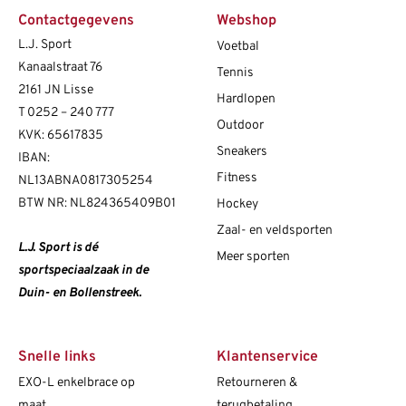
Contactgegevens
Webshop
L.J. Sport
Voetbal
Kanaalstraat 76
Tennis
2161 JN Lisse
Hardlopen
T
0252 – 240 777
Outdoor
KVK: 65617835
Sneakers
IBAN:
Fitness
NL13ABNA0817305254
BTW NR: NL824365409B01
Hockey
Zaal- en veldsporten
L.J. Sport is dé
Meer sporten
sportspeciaalzaak in de
Duin- en Bollenstreek.
Snelle links
Klantenservice
EXO-L enkelbrace op
Retourneren &
maat
terugbetaling