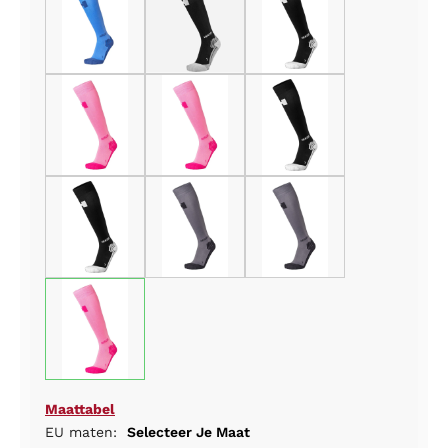
Maattabel
EU maten:
Selecteer Je Maat