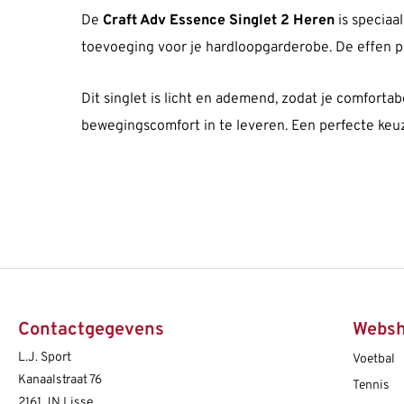
De
Craft Adv Essence Singlet 2 Heren
is speciaa
toevoeging voor je hardloopgarderobe. De effen paar
Dit singlet is licht en ademend, zodat je comfortab
bewegingscomfort in te leveren. Een perfecte keuze
Contactgegevens
Webs
L.J. Sport
Voetbal
Kanaalstraat 76
Tennis
2161 JN Lisse