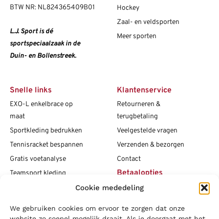
BTW NR: NL824365409B01
Hockey
Zaal- en veldsporten
L.J. Sport is dé
Meer sporten
sportspeciaalzaak in de
Duin- en Bollenstreek.
Snelle links
Klantenservice
EXO-L enkelbrace op
Retourneren &
maat
terugbetaling
Sportkleding bedrukken
Veelgestelde vragen
Tennisracket bespannen
Verzenden & bezorgen
Gratis voetanalyse
Contact
Betaalopties
Teamsport kleding
Maattabellen
Cookie mededeling
Clubshops
We gebruiken cookies om ervoor te zorgen dat onze
Social media
Vacatures
website zo soepel mogelijk draait. Als je doorgaat met het