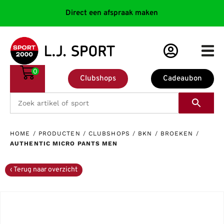
Direct een afspraak maken
0
Clubshops
Cadeaubon
HOME
/
PRODUCTEN
/
CLUBSHOPS
/
BKN
/
BROEKEN
/
AUTHENTIC MICRO PANTS MEN