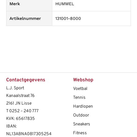
Merk
HUMMEL
Artikelnummer
131001-8000
Contactgegevens
Webshop
L.J. Sport
Voetbal
Kanaalstraat 76
Tennis
2161 JN Lisse
Hardlopen
T
0252 – 240 777
Outdoor
KVK: 65617835
Sneakers
IBAN:
Fitness
NL13ABNA0817305254